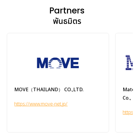
Partners
พันธมิตร
MOVE（THAILAND） CO.,LTD.
Materia
Co., Ltd
https://www.move-net.jp/
https:/